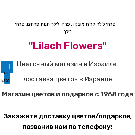
השבת את ההבזקים
visibility_off
"Lilach Flowers"
סמן כותרות
title
צבע רקע
settings
Цветочный магазин в Израиле
זום (הקטנה)
zoom_out
доставка цветов в Израиле
זום (הגדלה)
zoom_in
Магазин цветов и подарков с 1968 года
הקטנת גופן
remove_circle_outline
הגדלת גופן
add_circle_outline
Закажите доставку цветов/подарков,
גופן קריא
spellcheck
позвонив нам по телефону: