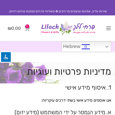
שירות אדיב, אמינות ועיצובים מרהיבים ✿ משלוחי פרחים ומתנות מהיום להיום.
0
₪
0.00
השבת את ההבזקים
visibility_off
סמן כותרות
title
Hebrew
צבע רקע
settings
זום (הקטנה)
zoom_out
מדיניות פרטיות ועוגיות
זום (הגדלה)
zoom_in
הקטנת גופן
1. איסוף מידע אישי
remove_circle_outline
הגדלת גופן
add_circle_outline
אנו אוספים מידע אישי בשתי דרכים עיקריות:
גופן קריא
spellcheck
א. מידע הנמסר על ידי המשתמש (מידע יזום)