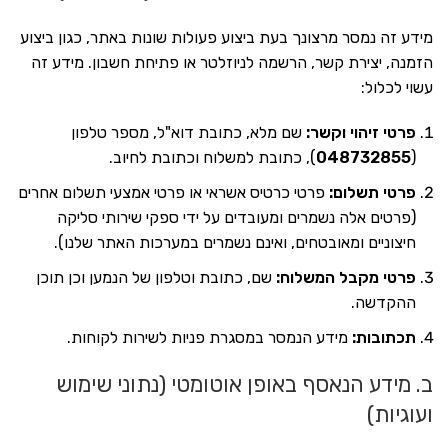
ניגודיות בהירה
brightness_high
מידע זה נמסר מרצונך בעת ביצוע פעולות שונות באתר, כגון ביצוע
ניגודיות כהה
brightness_low
הזמנה, יצירת קשר, הרשמה לניוזלטר או פתיחת חשבון. מידע זה
עשוי לכלול:
הוסף קו תחתון לקישורים
format_underlined
פרטי זיהוי וקשר:
שם מלא, כתובת דוא"ל, מספר טלפון
סמן קישורים
font_download
(
048732855
), כתובת למשלוח וכתובת לחיוב.
לאפס
cached
פרטי תשלום:
פרטי כרטיס אשראי או פרטי אמצעי תשלום אחרים
את
(פרטים אלה נשמרים ומעובדים על ידי ספקי שירותי סליקה
כל
הצהרת נגישות
האפשרויות
חיצוניים ומאובטחים, ואינם נשמרים במערכות האתר שלנו).
פרטי מקבל המשלוח:
שם, כתובת וטלפון של הנמען וכן תוכן
ההקדשה.
תכתובות:
מידע הנמסר במסגרת פניות לשירות לקוחות.
ב. מידע הנאסף באופן אוטומטי (נתוני שימוש
ועוגיות)