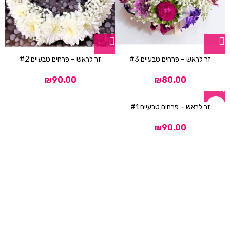
ניגודיות בהירה
brightness_high
ניגודיות כהה
brightness_low
הוסף קו תחתון לקישורים
format_underlined
זר לראש – פרחים טבעיים #3
זר לראש – פרחים טבעיים #2
סמן קישורים
font_download
₪
₪
לאפס
cached
את
זר לראש – פרחים טבעיים #1
כל
הצהרת נגישות
האפשרויות
₪