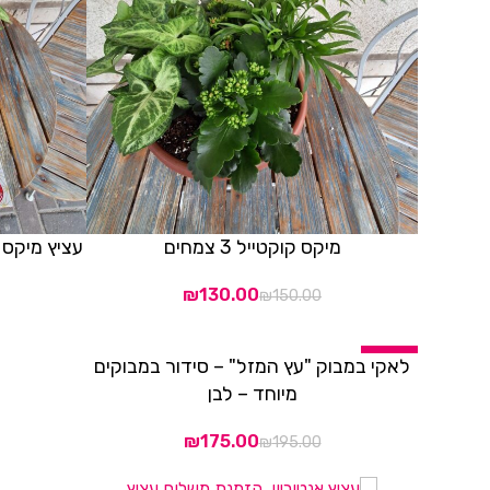
מיקס קוקטייל 3 צמחים
עציץ מיקס קוקט
הוספה לסל
הוספה לסל
₪
130.00
₪
150.00
-10%
לאקי במבוק "עץ המזל" – סידור במבוקים
הוספה לסל
בחר אפשרויות
מיוחד – לבן
₪
175.00
₪
195.00