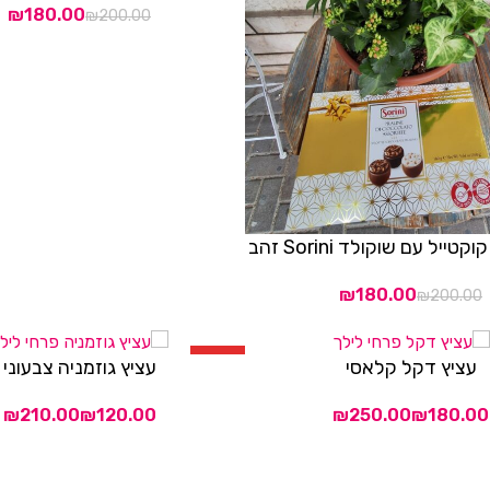
₪
180.00
₪
200.00
ייל עם שוקולד Sorini זהב
₪
180.00
₪
200.00
HOT
עציץ דקל קלאסי
עציץ גוזמניה צבעוני
בחר אפשרויות
₪
₪
₪
₪