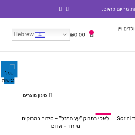
ת מהיום להיום.
לדים ויין
0
Hebrew
₪
0.00
סינון מוצרים
-10%
עציץ מיקס קוקטייל עם שוקולד Sorini
לאקי במבוק "עץ המזל" – סידור במבוקים
הוספה לסל
מיוחד – אדום