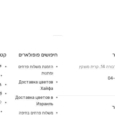
ר
חיפושים פופולארים
קטג
רית מוצקין
הזמנת משלוח פרחים
💐
ומתנות
04-
Доставка цветов
🎍
Хайфа
🎁
Доставка цветов в
🎈
Израиль
ר
משלוח פרחים בחיפה