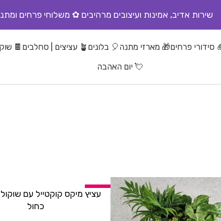
שירות אדיב, אמינות ועיצובים מרהיבים ✿ משלוחי פרחים ומתנו
 סידורי פרחים
🎁 מארזי מתנה
🎈 בלונים
🪴 עציצים | סחלבים
🍫 שוקו
💘 יום האהבה
-10%
הוספה לסל
כחול