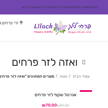
הזמנת משלוח פרחים
אודות
בלוג פרחים
מדיניות האתר
יצירת קשר
💐 זרי פרחים
🎍
ואזה לזר פרחים
עמוד הבית
חנות
מוצרים המתויגים “ואזה לזר פרחים
-13%
אגרטל שקוף לזר פרחים
הוספה לסל
₪
70.00
₪
80.00