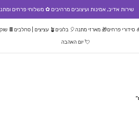
שירות אדיב, אמינות ועיצובים מרהיבים ✿ משלוחי פרחים ומתנו
 סידורי פרחים
🎁 מארזי מתנה
🎈 בלונים
🪴 עציצים | סחלבים
🍫 שוקו
💘 יום האהבה
”