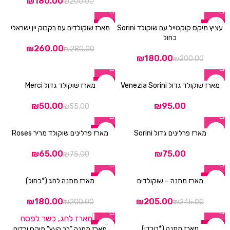
₪
180.00
₪
200.00
ניגודיות בהירה
brightness_high
ניגודיות כהה
-7%
-10%
brightness_low
עציץ מיקס קוקטייל עם שוקולד Sorini
מארז שוקולדים עם בקבוק יין ישראלי
כחול
הוסף קו תחתון לקישורים
260.00
₪
₪
280.00
format_underlined
₪
180.00
₪
200.00
סמן קישורים
font_download
-9%
מארז שוקולד גדול Venezia Sorini
מארז שוקולד גדול Merci
לאפס
cached
את
₪
50.00
₪
₪
55.00
כל
הצהרת נגישות
האפשרויות
-13%
מארז פרלינים גדול Sorini
מארז פרלינים שוקולד מריר Roses
₪
65.00
₪
₪
75.00
-10%
-16%
מארז מתנה – שוקולדים
מארז מתנה לחג (*כחול)
₪
180.00
₪
205.00
₪
200.00
₪
245.00
-13%
-10%
מארז מתנה (*בורדו)
מארז מתנה "לב העץ" מיקס ורדים