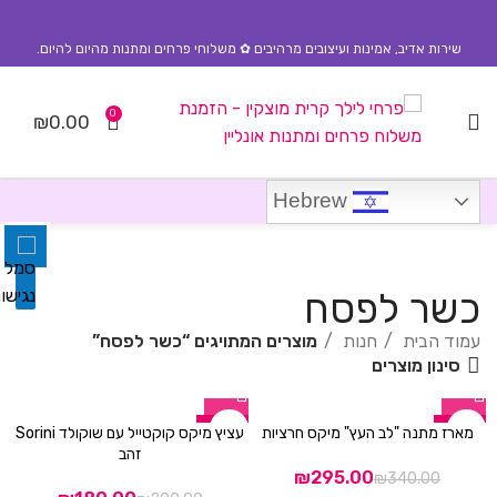
שירות אדיב, אמינות ועיצובים מרהיבים ✿ משלוחי פרחים ומתנות מהיום להיום.
0
₪
0.00
השבת את ההבזקים
visibility_off
סמן כותרות
title
Hebrew
צבע רקע
settings
זום (הקטנה)
zoom_out
כשר לפסח
זום (הגדלה)
zoom_in
עמוד הבית
חנות
מוצרים המתויגים “כשר לפסח”
סינון מוצרים
הקטנת גופן
remove_circle_outline
הגדלת גופן
add_circle_outline
-10%
-13%
מארז מתנה "לב העץ" מיקס חרציות
עציץ מיקס קוקטייל עם שוקולד Sorini
גופן קריא
זהב
spellcheck
₪
295.00
₪
340.00