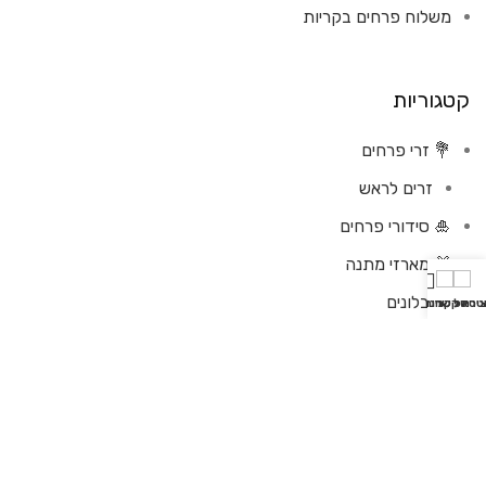
משלוח פרחים בקריות
קטגוריות
💐 זרי פרחים
זרים לראש
🎍 סידורי פרחים
🎁 מארזי מתנה
🎈 בלונים
אטסאפ
צירת קשר
סל קניות
חנות
עיצובי בלונים
בלוני הליום
בלון הליום בצורת ❤
בלון הליום בצורת ★