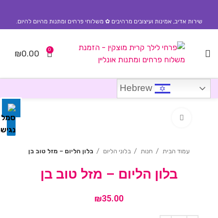
שירות אדיב, אמינות ועיצובים מרהיבים ✿ משלוחי פרחים ומתנות מהיום להיום.
0
₪
0.00
השבת את ההבזקים
visibility_off
סמן כותרות
title
Hebrew
צבע רקע
settings
לחץ להגדלה
זום (הקטנה)
zoom_out
זום (הגדלה)
zoom_in
עמוד הבית
חנות
בלוני הליום
בלון הליום – מזל טוב בן
הקטנת גופן
remove_circle_outline
בלון הליום – מזל טוב בן
הגדלת גופן
add_circle_outline
₪
גופן קריא
spellcheck