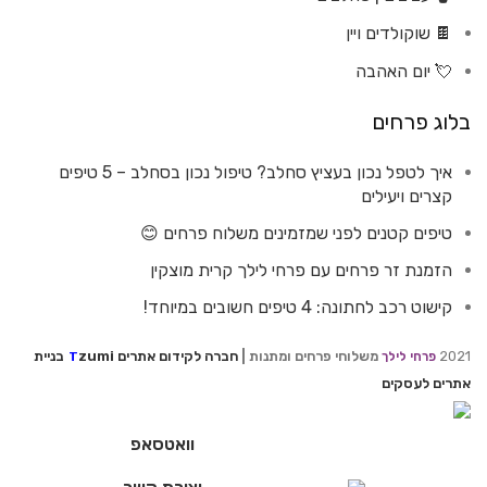
🍫 שוקולדים ויין
💘 יום האהבה
בלוג פרחים
איך לטפל נכון בעציץ סחלב? טיפול נכון בסחלב – 5 טיפים
קצרים ויעילים
טיפים קטנים לפני שמזמינים משלוח פרחים 😊
הזמנת זר פרחים עם פרחי לילך קרית מוצקין
קישוט רכב לחתונה: 4 טיפים חשובים במיוחד!
2021
משלוחי פרחים ומתנות |
חברה לקידום אתרים
zumi
בניית
פרחי לילך
T
אתרים לעסקים
וואטסאפ