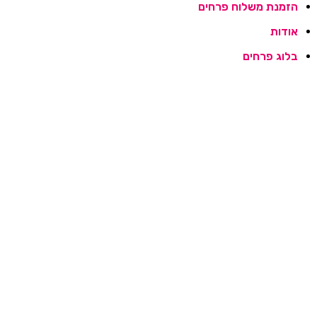
הזמנת משלוח פרחים
אודות
בלוג פרחים
מדיניות האתר
יצירת קשר
אגרטלים
-13%
הוספה לסל
בחר אפשרויות
אגרטל שקוף לזר פרחים
כלי קרמיקה לעציץ – לבן
קלאסי
₪
70.00
₪
80.00