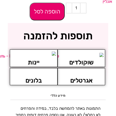
ניגודיות בהירה
brightness_high
₪
0.00
הוספה לסל
ניגודיות כהה
brightness_low
הוסף קו תחתון לקישורים
format_underlined
תוספות להזמנה
סמן קישורים
font_download
לאפס
cached
את
כל
הצהרת נגישות
שוקולדים
יינות
האפשרויות
אגרטלים
בלונים
מידע כללי
התמונות באתר להמחשה בלבד, במידה והפרחים
לא במלאי/ לא בעונה, אנו נספק פרחים דומים במחיר