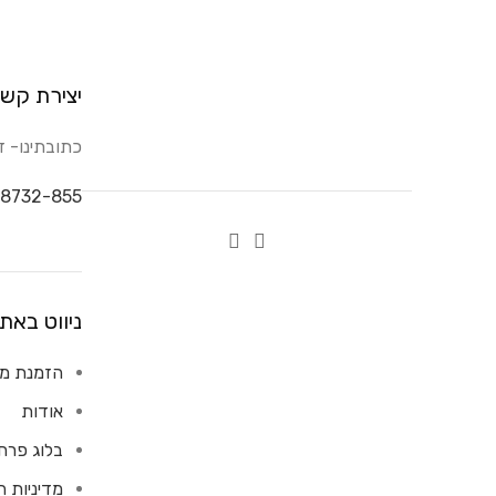
יצירת קש
כתובתינו- דבורה 14, ק
8732-855
ניווט באת
הזמנת מש
אודות
בלוג פרח
מדיניות 