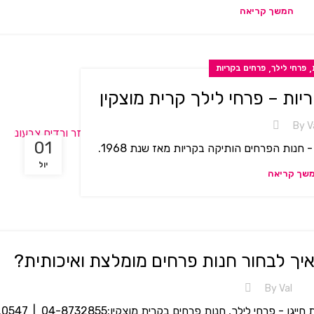
המשך קריאה
,
,
פרחי לילך
פרחים בקריות
ות – פרחי לילך קרית מוצקין
By
V
01
חנות הפרחים הותיקה בקריות מאז שנת 1968.
יול
שך קריאה
איך לבחור חנות פרחים מומלצת ואיכותית?
By
Val
 לילך, חנות פרחים בקרית מוצקין:04-8732855 | 0547...