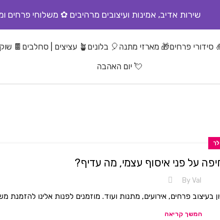
שירות אדיב, אמינות ועיצובים מרהיבים ✿ משלוחי פרחים ומ
 סידורי פרחים
🎁 מארזי מתנה
🎈 בלונים
🪴 עציצים | סחלבים
🍫 שוקו
💘 יום האהבה
לך
פה על פני איסוף עצמי, מה עדיף?
By
Val
המשך קריאה