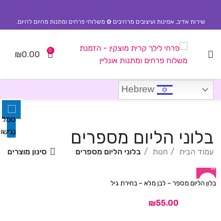
שירות אדיב, אמינות ועיצובים מרהיבים ✿ משלוחי פרחים ומתנות מהיום להיום.
0
₪
0.00
השבת את ההבזקים
visibility_off
סמן כותרות
title
Hebrew
צבע רקע
settings
זום (הקטנה)
zoom_out
בלוני הליום מספרים
זום (הגדלה)
zoom_in
סינון מוצרים
עמוד הבית
חנות
בלוני הליום מספרים
הקטנת גופן
remove_circle_outline
בלון הליום מספר – לבן מלא – בחירת גיל
הגדלת גופן
add_circle_outline
גופן קריא
₪
spellcheck