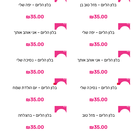
ניגודיות בהירה
brightness_high
בלון הליום – מזל טוב בן
בלון הליום – יפה שלי
ניגודיות כהה
brightness_low
₪
₪
הוסף קו תחתון לקישורים
format_underlined
בלון הליום – יפה שלי
בלון הליום – אני אוהב אותך
סמן קישורים
font_download
₪
₪
לאפס
cached
את
בלון הליום – אני אוהב אותך
בלון הליום – נסיכה שלי
כל
הצהרת נגישות
האפשרויות
₪
₪
HOT
HOT
בלון הליום – נסיכה שלי
בלון הליום – יום הולדת שמח
₪
₪
בלון הליום – מזל טוב
בלון הליום – בהצלחה
₪
₪