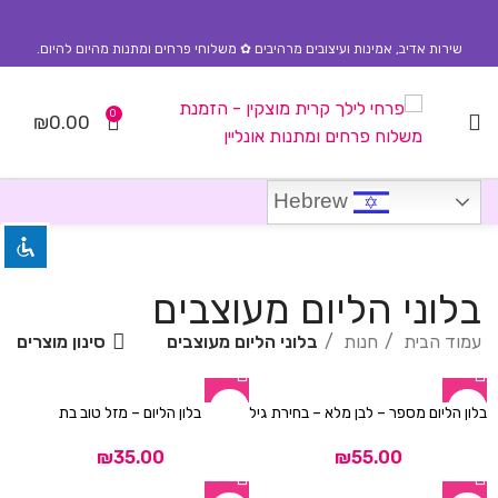
שירות אדיב, אמינות ועיצובים מרהיבים ✿ משלוחי פרחים ומתנות מהיום להיום.
0
₪
0.00
השבת את ההבזקים
visibility_off
סמן כותרות
title
Hebrew
צבע רקע
settings
זום (הקטנה)
zoom_out
בלוני הליום מעוצבים
זום (הגדלה)
zoom_in
סינון מוצרים
עמוד הבית
חנות
בלוני הליום מעוצבים
הקטנת גופן
remove_circle_outline
בלון הליום מספר – לבן מלא – בחירת גיל
בלון הליום – מזל טוב בת
הגדלת גופן
add_circle_outline
גופן קריא
₪
₪
spellcheck