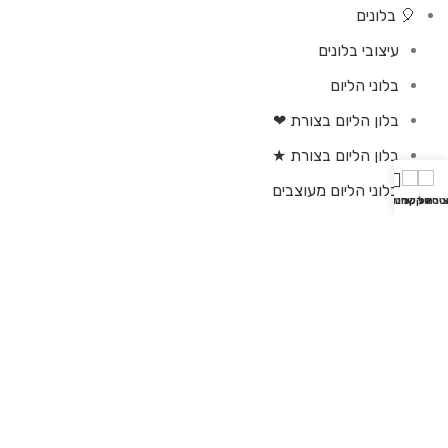
🎈 בלונים
עיצובי בלונים
בלוני הליום
בלון הליום בצורת ❤
בלון הליום בצורת ★
בלוני הליום מעוצבים
אטסאפ
צירת קשר
סל קניות
חנות
🪴 עציצים | סחלבים
🍫 שוקולדים ויין
💘 יום האהבה
בלוג פרחים
איך לטפל נכון בעציץ סחלב? טיפול נכון בסחלב – 5 טיפים
קצרים ויעילים