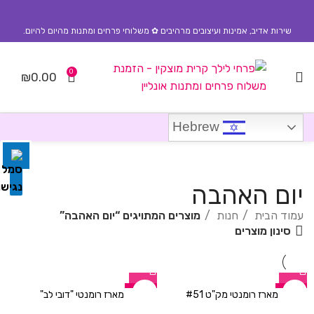
שירות אדיב, אמינות ועיצובים מרהיבים ✿ משלוחי פרחים ומתנות מהיום להיום.
0
₪
0.00
השבת את ההבזקים
visibility_off
סמן כותרות
title
Hebrew
צבע רקע
settings
זום (הקטנה)
zoom_out
יום האהבה
זום (הגדלה)
zoom_in
עמוד הבית
חנות
מוצרים המתויגים “יום האהבה”
סינון מוצרים
הקטנת גופן
remove_circle_outline
הגדלת גופן
add_circle_outline
גופן קריא
spellcheck
-12%
-11%
מארז רומנטי מק"ט #51
מארז רומנטי "דובי לב"