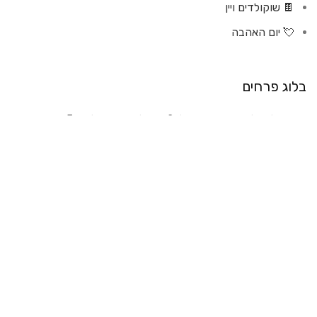
🍫 שוקולדים ויין
💘 יום האהבה
בלוג פרחים
איך לטפל נכון בעציץ סחלב? טיפול נכון בסחלב – 5 טיפים
קצרים ויעילים
טיפים קטנים לפני שמזמינים משלוח פרחים 😊
הזמנת זר פרחים עם פרחי לילך קרית מוצקין
קישוט רכב לחתונה: 4 טיפים חשובים במיוחד!
2021
משלוחי פרחים ומתנות |
חברה לקידום אתרים
zumi
בניית
פרחי לילך
T
אתרים לעסקים