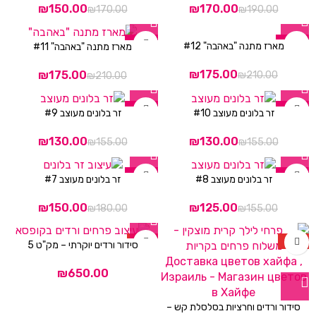
ניגודיות בהירה
brightness_high
₪
150.00
₪
170.00
₪
170.00
₪
190.00
ניגודיות כהה
brightness_low
-17%
-17%
מארז מתנה "באהבה" #12
מארז מתנה "באהבה" #11
הוסף קו תחתון לקישורים
format_underlined
₪
175.00
₪
175.00
₪
210.00
₪
210.00
סמן קישורים
font_download
-16%
-16%
זר בלונים מעוצב #10
זר בלונים מעוצב #9
לאפס
cached
₪
130.00
₪
130.00
₪
155.00
₪
155.00
את
כל
הצהרת נגישות
האפשרויות
-17%
-19%
זר בלונים מעוצב #8
זר בלונים מעוצב #7
₪
150.00
₪
125.00
₪
180.00
₪
155.00
HOT
HOT
סידור ורדים יוקרתי – מק"ט 5
₪
סידור ורדים וחרציות בסלסלת קש –