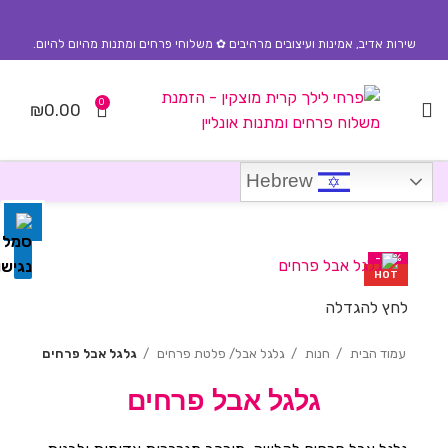
שירות אדיב, אמינות ועיצובים מרהיבים ✿ משלוחי פרחים ומתנות מהיום להיום.
0
₪
0.00
השבת את ההבזקים
visibility_off
סמן כותרות
title
Hebrew
צבע רקע
settings
זום (הקטנה)
zoom_out
-10%
HOT
זום (הגדלה)
zoom_in
לחץ להגדלה
הקטנת גופן
remove_circle_outline
עמוד הבית
חנות
גלגל אבל/ פלטת פרחים
גלגל אבל פרחים
הגדלת גופן
add_circle_outline
גלגל אבל פרחים
גופן קריא
spellcheck