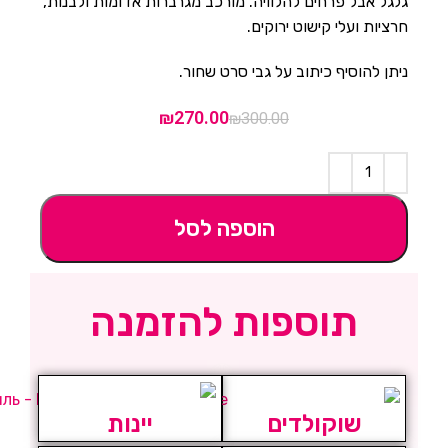
גלגל אבל פרחים להלוויה. מורכב מגרברות אדומות ולבנות,
ניגודיות בהירה
brightness_high
חרציות ועלי קישוט ירוקים.
ניגודיות כהה
brightness_low
ניתן להוסיף כיתוב על גבי סרט שחור.
הוסף קו תחתון לקישורים
format_underlined
₪
270.00
₪
300.00
סמן קישורים
font_download
לאפס
cached
את
כל
הוספה לסל
הצהרת נגישות
האפשרויות
תוספות להזמנה
שוקולדים
יינות