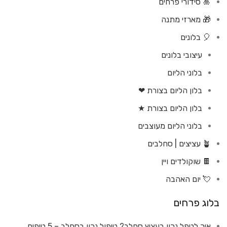
🎍 סידורי פרחים
🎁 מארזי מתנה
🎈 בלונים
עיצובי בלונים
בלוני הליום
בלון הליום בצורת ❤
בלון הליום בצורת ★
בלוני הליום מעוצבים
🪴 עציצים | סחלבים
🍫 שוקולדים ויין
💘 יום האהבה
בלוג פרחים
איך לטפל נכון בעציץ סחלב? טיפול נכון בסחלב – 5 טיפים