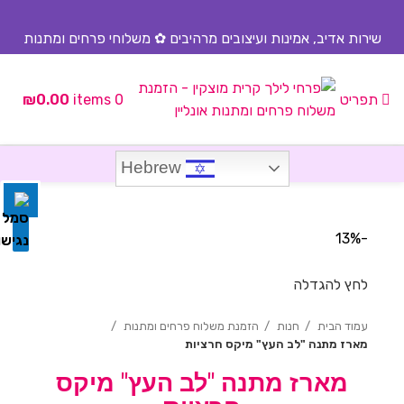
שירות אדיב, אמינות ועיצובים מרהיבים ✿ משלוחי פרחים ומתנות
מהיום להיום.
תפריט
0
items
0.00
₪
השבת את ההבזקים
visibility_off
סמן כותרות
title
Hebrew
צבע רקע
settings
זום (הקטנה)
zoom_out
-13%
זום (הגדלה)
zoom_in
לחץ להגדלה
הקטנת גופן
remove_circle_outline
עמוד הבית
חנות
הזמנת משלוח פרחים ומתנות
הגדלת גופן
add_circle_outline
מארז מתנה "לב העץ" מיקס חרציות
גופן קריא
spellcheck
מארז מתנה "לב העץ" מיקס