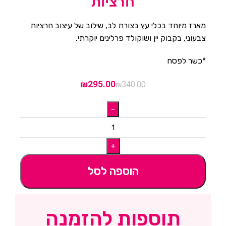
חרציות
ניגודיות בהירה
brightness_high
ניגודיות כהה
מארז מיוחד בכלי עץ בצורת לב, שילוב של עיצוב חרציות
brightness_low
צבעוני, בקבוק יין ושוקולד פרלינים יוקרתי.
הוסף קו תחתון לקישורים
format_underlined
*כשר לפסח
סמן קישורים
font_download
₪
295.00
₪
340.00
לאפס
cached
את
כל
הצהרת נגישות
האפשרויות
הוספה לסל
תוספות להזמנה