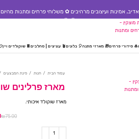
דיב, אמינות ועיצובים מרהיבים ✿ משלוחי פרחים ומתנות מהיום 
שירות אדיב, אמינות ועיצובים מרהיבים ✿ משלוחי פרחים ומתנות מהיום להיום.
🎍 סידורי פרחים
🎁 מארזי מתנה
🎈 בלונים
🪴 עציצים | סחלבים
🍫 שוקולדים ויין
💘
עמוד הבית
חנות
פינת המבצעים
מארז פרלינים שוקולד
מארז שוקולד איכותי.
0
₪
75.00