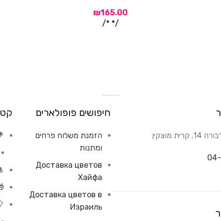
/* */
ר
חיפושים פופולארים
קטג
רית מוצקין
הזמנת משלוח פרחים
💐
ומתנות
04-
Доставка цветов
🎍
Хайфа
🎁
Доставка цветов в
🎈
Израиль
ר