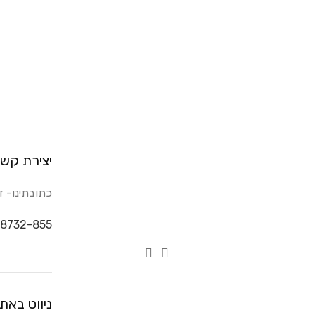
יצירת קש
כתובתינו- דבורה 14, ק
8732-855
ניווט באת