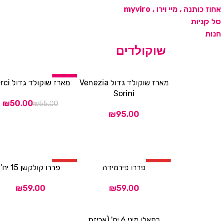
סל קניות
חנות
שוקולדים
-9%
מארז שוקולד גדול Venezia
מארז שוקולד גדול Merci
הוספה לסל
הוספה לסל
Sorini
₪
50.00
₪
55.00
₪
HOT
HOT
פררו פירמידה
פררו קולקשן 15 יח'
הוספה לסל
הוספה לסל
₪
₪
רפאלו מיני 6 יח' (אריזת
הוספה לסל