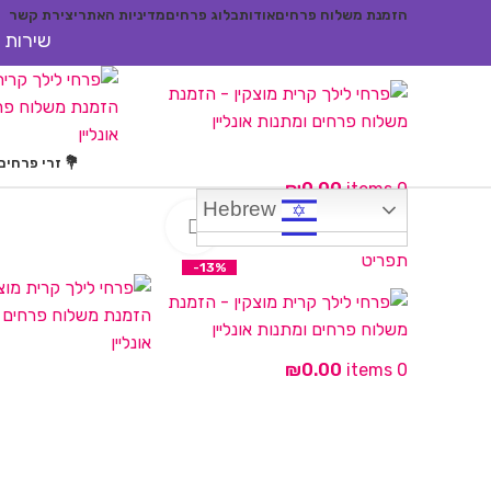
הזמנת משלוח פרחים
אודות
בלוג פרחים
מדיניות האתר
יצירת קשר
שירות א
💐 זרי פרחים
₪
0.00
items
0
Hebrew
Hebrew
לחץ להגדלה
תפריט
-13%
₪
0.00
items
0