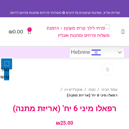
שירות אדיב, אמינות ועיצובים מרהיבים ✿ משלוחי פרחים ומתנות מהיום להיום.
0
₪
0.00
השבת את ההבזקים
visibility_off
סמן כותרות
title
Hebrew
צבע רקע
settings
לחץ להגדלה
זום (הקטנה)
zoom_out
זום (הגדלה)
zoom_in
עמוד הבית
חנות
שוקולדים ויין
רפאלו מיני 6 יח' (אריזת מתנה)
הקטנת גופן
remove_circle_outline
רפאלו מיני 6 יח' (אריזת מתנה)
הגדלת גופן
add_circle_outline
גופן קריא
spellcheck
₪