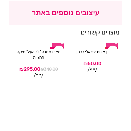
עיצובים נוספים באתר
מוצרים קשורים
-9%
-13%
HOT
יין אדום ישראלי ברקן
מארז מתנה "לב העץ" מיקס
מארז
חרציות
₪
₪
/* */
/* */